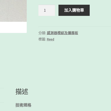
磁
加入購物車
簧
開
關
模
分類:
感測器模組及擴展板
組
標籤:
Reed
數
量
描述
技術規格