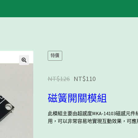
特價
NT$
126
NT$
110
磁簧開關模組
此模組主要由超感度
MKA-14103
磁感元件
用，可以非常容易地實現互動效果，可應