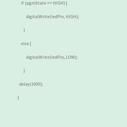
if (pgmState == HIGH) {
digitalWrite(ledPin, HIGH);
}
else {
digitalWrite(ledPin, LOW);
}
delay(1000);
}