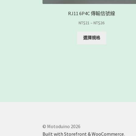
RJ11 6P4C 傳輸信號線
NT$
21
–
NT$
26
選擇規格
© Motoduino 2026
Built with Storefront & WooCommerce
.