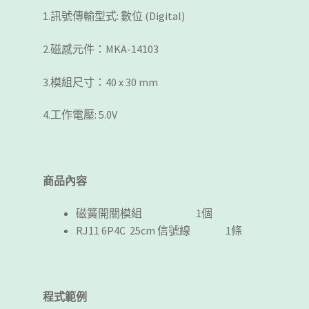
1.訊號傳輸型式: 數位 (Digital)
2.磁感元件：MKA-14103
3.模組尺寸：40 x 30 mm
4.工作電壓: 5.0V
商品內容
磁簧開關模組 1個
RJ11 6P4C 25cm 信號線 1條
程式範例