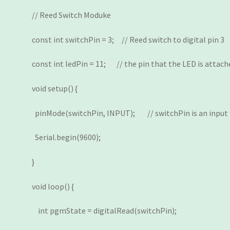
// Reed Switch Moduke
const int switchPin = 3; // Reed switch to digital pin 3
const int ledPin = 11; // the pin that the LED is attach
void setup() {
pinMode(switchPin, INPUT); // switchPin is an input
Serial.begin(9600);
}
void loop() {
int pgmState = digitalRead(switchPin);