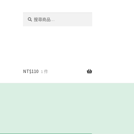
搜
搜
尋
尋
關
鍵
字:
NT$
110
1 件
我們