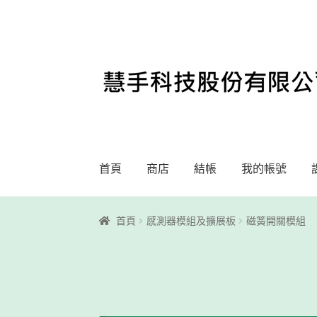
略
跳
過
至
導
內
覽
容
首頁
商店
結帳
我的帳號
首頁
Motoblockly
My Account
Registration
首頁
感測器模組及擴展板
磁簧開關模組
課程教學
購物車
關於我們