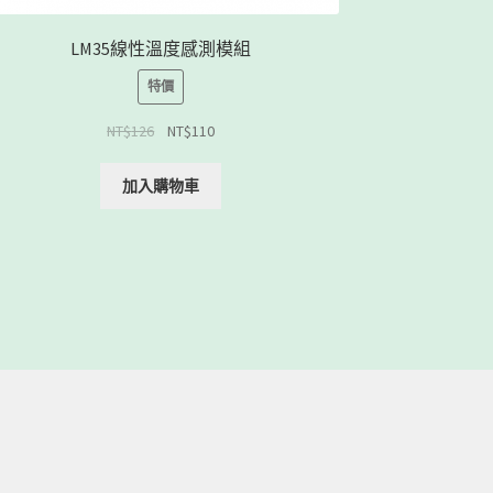
LM35線性溫度感測模組
特價
NT$
126
NT$
110
加入購物車