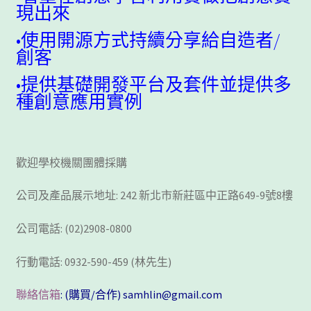
現出來
客製工程
•使用開源方式持續分享給自造者/
我的帳號
創客
•提供基礎開發平台及套件並提供多
範例頁面
種創意應用實例
結帳
網誌
歡迎學校機關團體採購
公司及產品展示地址: 242 新北市新莊區中正路649-9號8樓
聯絡我們
公司電話: (02)2908-0800
課程教學
行動電話: 0932-590-459 (林先生)
購物車
聯絡信箱
: (購買/合作) samhlin@gmail.com
關於我們