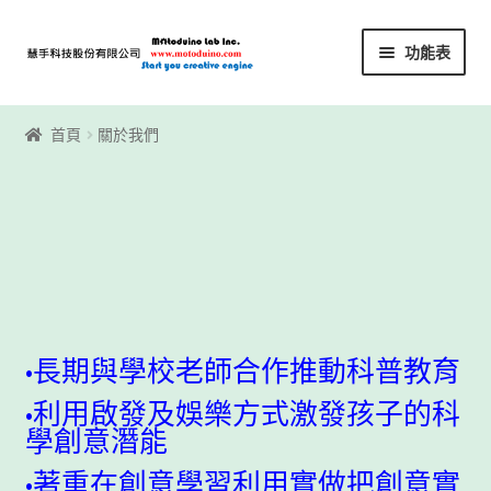
略
跳
功能表
過
至
導
內
首頁
覽
容
首頁
關於我們
Motoblockly
My Account
Registration
下載區
•長期與學校老師合作推動科普教育
下載區1
•利用啟發及娛樂方式激發孩子的科
學創意潛能
商店
•著重在創意學習利用實做把創意實