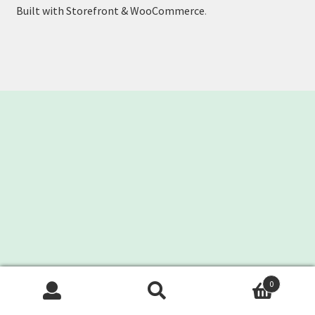
Built with Storefront & WooCommerce
.
客製工程
我的帳號
範例頁面
結帳
網誌
聯絡我們
課程教學
購物車
0
搜
搜
關於我們