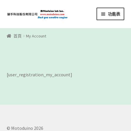
略
跳
功能表
過
至
導
內
首頁
覽
容
首頁
My Account
Motoblockly
My Account
Registration
[user_registration_my_account]
下載區
下載區1
商店
© Motoduino 2026