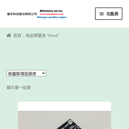
略
跳
功能表
過
至
導
內
首頁
覽
容
首頁
商品標籤為 “Reed”
Motoblockly
My Account
Registration
顯示單一結果
下載區
下載區1
商店