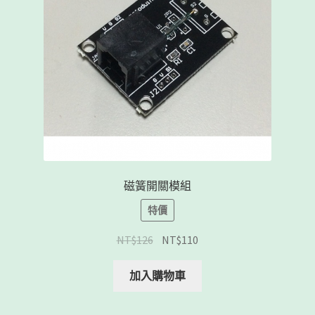
客製工程
我的帳號
範例頁面
結帳
網誌
磁簧開關模組
聯絡我們
特價
課程教學
NT$
126
NT$
110
購物車
加入購物車
關於我們