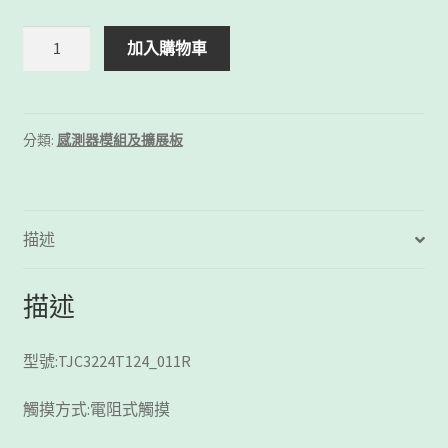
USART
加入購物車
2.4
吋
HMI
觸
分類:
感測器模組及擴展板
控
螢
幕
數
描述
量
描述
型號:TJC3224T124_011R
觸摸方式:電阻式觸摸