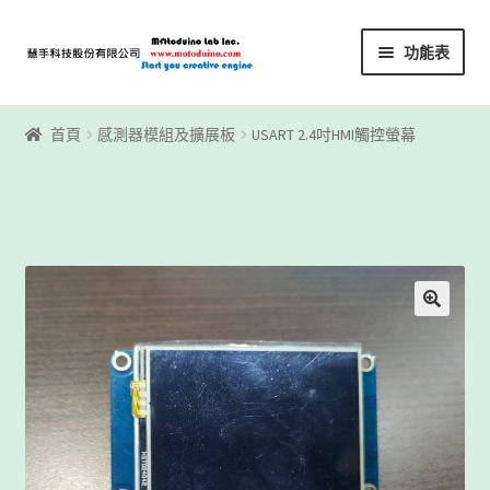
略
跳
功能表
過
至
導
內
首頁
覽
容
首頁
感測器模組及擴展板
USART 2.4吋HMI觸控螢幕
Motoblockly
My Account
Registration
下載區
下載區1
商店