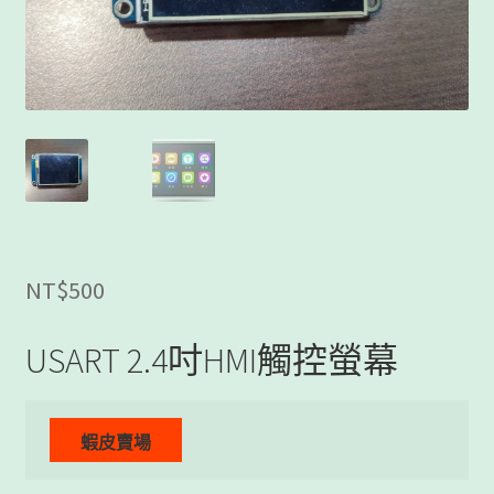
客製工程
我的帳號
範例頁面
結帳
網誌
NT$
500
聯絡我們
USART 2.4吋HMI觸控螢幕
課程教學
購物車
關於我們