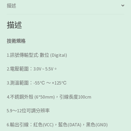
描述
描述
技術規格
1.訊號傳輸型式: 數位 (Digital)
2.電壓範圍：3.0V ~ 5.5V。
3.測溫範圍：-55℃ ～ +125℃
4.不銹鋼外殼 (6*50mm)，引線長度100cm
5.9～12位可調分辨率
6.輸出引線：紅色(VCC)，藍色(DATA)，黑色(GND)