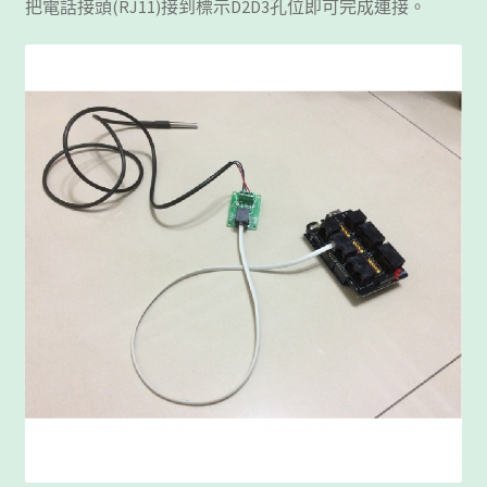
把電話接頭(RJ11)接到標示D2D3孔位即可完成連接。