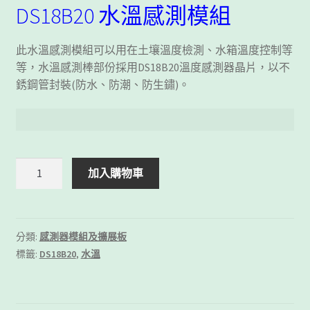
DS18B20 水溫感測模組
此水溫感測模組可以用在土壤溫度檢測、水箱溫度控制等
等，水溫感測棒部份採用
DS18B20
溫度感測器晶片，以不
銹鋼管封裝
(
防水、防潮、防生鏽
)
。
DS18B20
加入購物車
水
溫
感
測
分類:
感測器模組及擴展板
模
標籤:
DS18B20
,
水溫
組
數
量