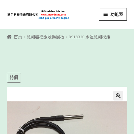
略
跳
功能表
過
至
導
內
首頁
覽
容
首頁
感測器模組及擴展板
DS18B20 水溫感測模組
Motoblockly
My Account
Registration
特價
下載區
下載區1
商店