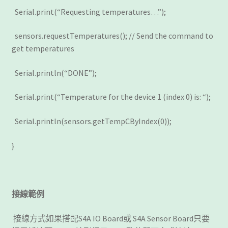
Serial.print(“Requesting temperatures…”);
sensors.requestTemperatures(); // Send the command to
get temperatures
Serial.println(“DONE”);
Serial.print(“Temperature for the device 1 (index 0) is: “);
Serial.println(sensors.getTempCByIndex(0));
}
接線範例
接線方式如果搭配S4A IO Board或 S4A Sensor Board只要