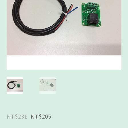
客製工程
我的帳號
範例頁面
結帳
網誌
聯絡我們
課程教學
購物車
NT$
231
NT$
205
關於我們