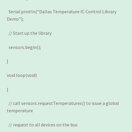
Serial.println(“Dallas Temperature IC Control Library
Demo”);
// Start up the library
sensors.begin();
}
void loop(void)
{
// call sensors.requestTemperatures() to issue a global
temperature
// request to all devices on the bus