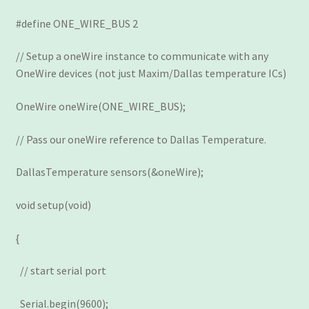
#define ONE_WIRE_BUS 2
// Setup a oneWire instance to communicate with any
OneWire devices (not just Maxim/Dallas temperature ICs)
OneWire oneWire(ONE_WIRE_BUS);
// Pass our oneWire reference to Dallas Temperature.
DallasTemperature sensors(&oneWire);
void setup(void)
{
// start serial port
Serial.begin(9600);