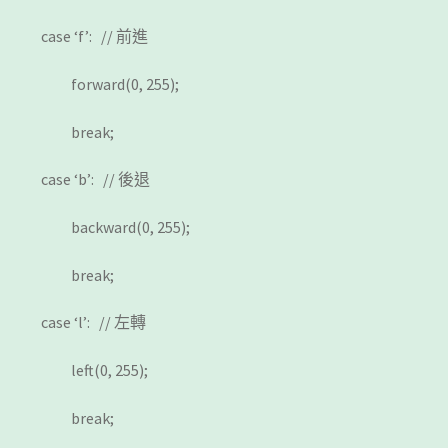
case ‘f’: // 前進
forward(0, 255);
break;
case ‘b’: // 後退
backward(0, 255);
break;
case ‘l’: // 左轉
left(0, 255);
break;