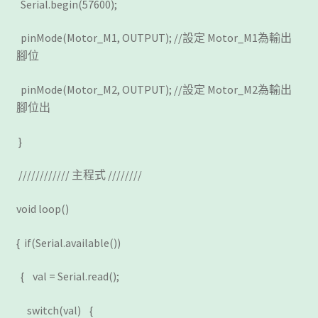
Serial.begin(57600);
pinMode(Motor_M1, OUTPUT); //設定 Motor_M1為輸出
腳位
pinMode(Motor_M2, OUTPUT); //設定 Motor_M2為輸出
腳位出
}
//////////// 主程式 ////////
void loop()
{ if(Serial.available())
{ val = Serial.read();
switch(val) {