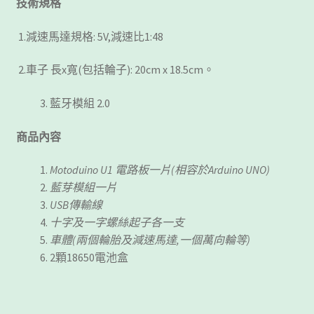
技術規格
1.減速馬達規格: 5V,減速比1:48
2.車子 長x寬(包括輪子): 20cm x 18.5cm。
藍牙模組 2.0
商品內容
Motoduino U1
電路板一片
(
相容於
Arduino UNO)
藍芽模組一片
USB
傳輸線
十字及一字螺絲起子各一支
車體
(
兩個輪胎及減速馬達
,
一個萬向輪等
)
2顆18650電池盒