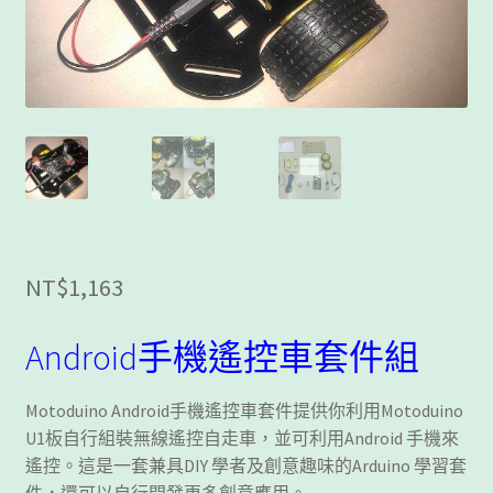
客製工程
我的帳號
範例頁面
結帳
網誌
NT$
1,163
聯絡我們
Android手機遙控車套件組
課程教學
Motoduino Android手機遙控車套件提供你利用Motoduino
購物車
U1板自行組裝無線遙控自走車，並可利用Android 手機來
遙控。這是一套兼具DIY 學者及創意趣味的Arduino 學習套
關於我們