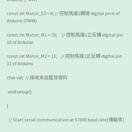
const int Motor_E2 = 6; // 控制馬達2轉速 digital pin 6 of
Arduino (PWM)
const int Motor_M1 = 10; // 控制馬達1正反轉 digital pin
10 of Arduino
const int Motor_M2 = 11; // 控制馬達2正反轉 digital pin
11 of Arduino
char val; // 接收來自藍芽資料
void setup()
{
// Start serial communication at 57600 baud rate(傳輸率)