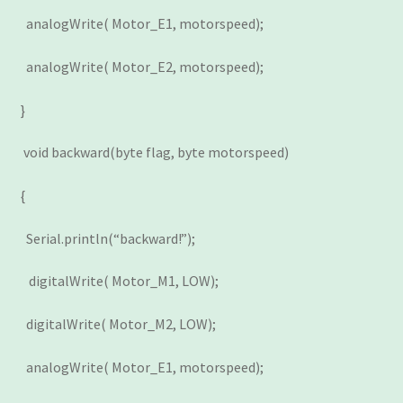
analogWrite( Motor_E1, motorspeed);
analogWrite( Motor_E2, motorspeed);
}
void backward(byte flag, byte motorspeed)
{
Serial.println(“backward!”);
digitalWrite( Motor_M1, LOW);
digitalWrite( Motor_M2, LOW);
analogWrite( Motor_E1, motorspeed);