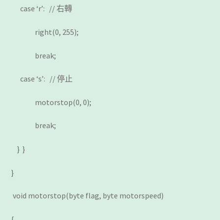
case ‘r’: // 右轉
right(0, 255);
break;
case ‘s’: // 停止
motorstop(0, 0);
break;
} }
}
void motorstop(byte flag, byte motorspeed)
{