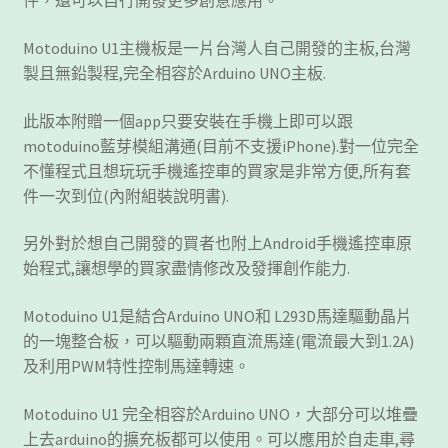
件，還可以自行開發更多創意應用。
Motoduino U1主機板是一片台灣人自己開發的主板,台灣
製且無鉛製程,完全相容於Arduino UNO主板.
此版本附贈一個app只要安裝在手機上即可以跟
motoduino藍芽模組溝通(目前不支援iPhone).對一位完全
不懂程式且想玩玩手機遙控車的買家是非常方便,所有套
件一次到位(內附組裝說明書).
另外對於想自己開發的買者也附上Android手機遙控車原
始程式,讓想學的買家盡情修改及發揮創作能力.
Motoduino U1是結合Arduino UNO和 L293D馬達驅動晶片
的一塊整合板，可以驅動兩顆直流馬達(電流最大到1.2A)
及利用PWM特性控制馬達轉速。
Motoduino U1 完全相容於Arduino UNO，大部分可以堆疊
上去arduino的擴充板都可以使用。可以應用於自走車,尋