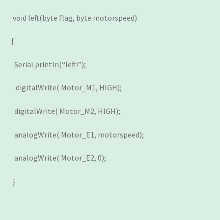
void left(byte flag, byte motorspeed)
{
Serial.println(“left!”);
digitalWrite( Motor_M1, HIGH);
digitalWrite( Motor_M2, HIGH);
analogWrite( Motor_E1, motorspeed);
analogWrite( Motor_E2, 0);
}