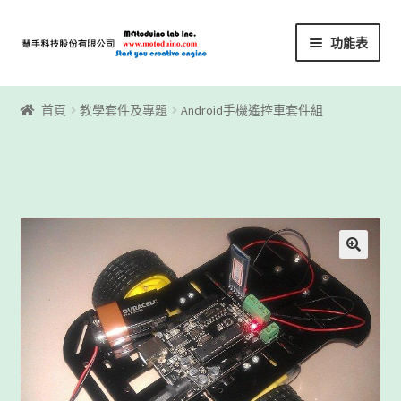
略
跳
功能表
過
至
導
內
首頁
覽
容
首頁
教學套件及專題
Android手機遙控車套件組
Motoblockly
My Account
Registration
下載區
下載區1
商店