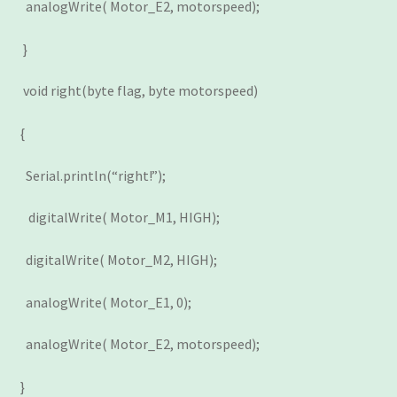
analogWrite( Motor_E2, motorspeed);
}
void right(byte flag, byte motorspeed)
{
Serial.println(“right!”);
digitalWrite( Motor_M1, HIGH);
digitalWrite( Motor_M2, HIGH);
analogWrite( Motor_E1, 0);
analogWrite( Motor_E2, motorspeed);
}