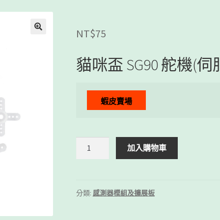
NT$
75
貓咪盃 SG90 舵機(伺
蝦皮賣場
貓
加入購物車
咪
盃
SG90
舵
分類:
感測器模組及擴展板
機
(伺