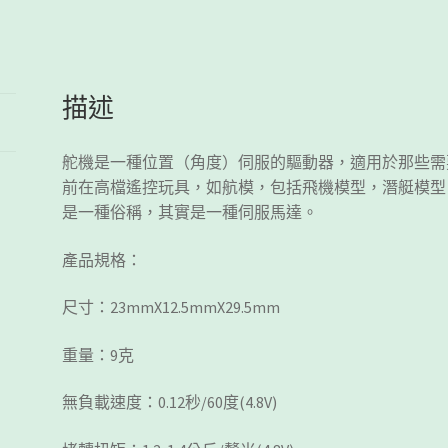
服
馬
達)
數
描述
量
舵機是一種位置（角度）伺服的驅動器，適用於那些需
前在高檔遙控玩具，如航模，包括飛機模型，潛艇模型
是一種俗稱，其實是一種伺服馬達。
產品規格：
尺寸：23mmX12.5mmX29.5mm
重量：9克
無負載速度：0.12秒/60度(4.8V)