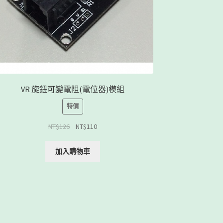
VR 旋鈕可變電阻(電位器)模組
特價
NT$
126
NT$
110
加入購物車