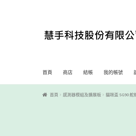
略
跳
過
至
導
內
覽
容
首頁
商店
結帳
我的帳號
首頁
Motoblockly
My Account
Registration
首頁
感測器模組及擴展板
貓咪盃 SG90 
課程教學
購物車
關於我們