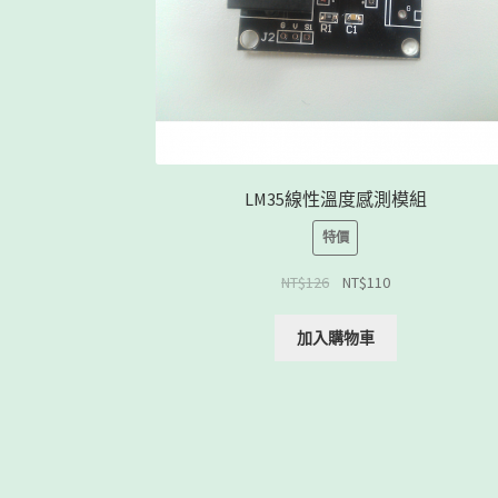
LM35線性溫度感測模組
特價
NT$
126
NT$
110
加入購物車