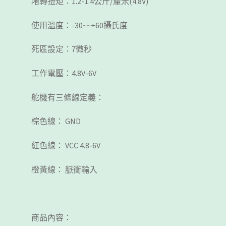
堵轉扭矩：1.2-1.4公斤/釐米(4.8V)
使用溫度：-30~~+60攝氏度
死區設定：7微秒
工作電壓：4.8V-6V
舵機有三條線定義：
棕色線： GND
紅色線： VCC 4.8-6V
橙黃線： 脈衝輸入
商品內容：