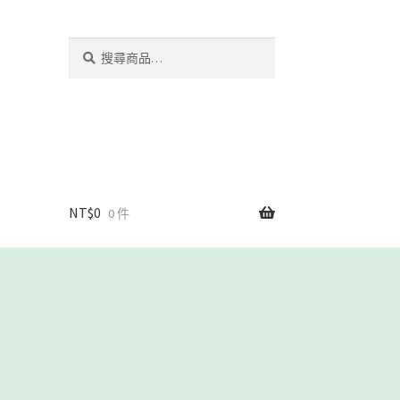
搜
搜
尋
尋
關
鍵
字:
NT$
0
0 件
我們