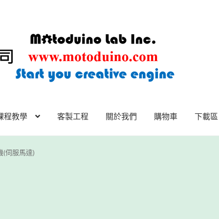
課程教學
客製工程
關於我們
購物車
下載區
下載區
下載區1
商店
客製工程
我的帳號
範例頁面
結帳
網誌
聯絡
舵機(伺服馬達)