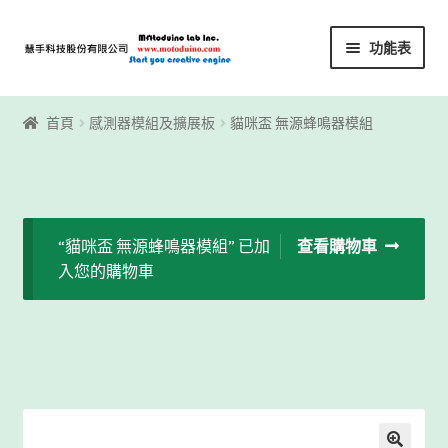
略
跳
功能表
過
至
導
內
首頁
覽
容
首頁
感測器模組及擴展板
貓咪盃 無源蜂鳴器模組
Motoblockly
My Account
“貓咪盃 無源蜂鳴器模組” 已加
查看購物車
Registration
入您的購物車
下載區
下載區1
商店