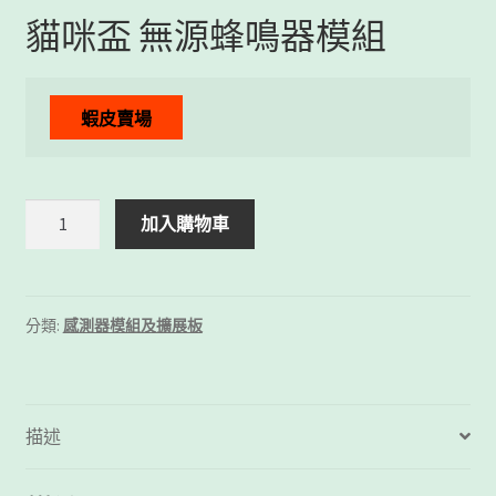
貓咪盃 無源蜂鳴器模組
蝦皮賣場
貓
加入購物車
咪
盃
無
源
分類:
感測器模組及擴展板
蜂
鳴
器
模
描述
組
數