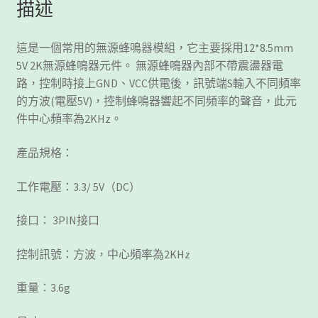
描述
量
這是一個常用的無源蜂鳴器模組，它主要採用12*8.5mm
5V 2K無源蜂鳴器元件。 無源蜂鳴器內部不帶震盪器電
路，控制時接上GND、VCC供電後，訊號端S輸入不同頻率
的方波(電壓5V)，控制蜂鳴器響起不同頻率的聲音，此元
件中心頻率為2KHz。
產品規格：
工作電壓：3.3/ 5V（DC）
接口： 3PIN接口
控制訊號：方波，中心頻率為2KHz
重量：3.6g