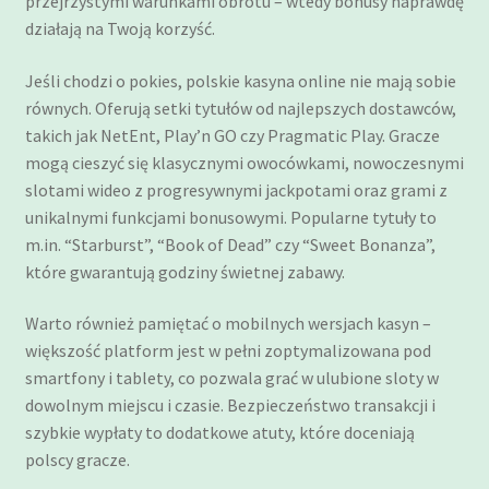
przejrzystymi warunkami obrotu – wtedy bonusy naprawdę
działają na Twoją korzyść.
Jeśli chodzi o pokies, polskie kasyna online nie mają sobie
równych. Oferują setki tytułów od najlepszych dostawców,
takich jak NetEnt, Play’n GO czy Pragmatic Play. Gracze
mogą cieszyć się klasycznymi owocówkami, nowoczesnymi
slotami wideo z progresywnymi jackpotami oraz grami z
unikalnymi funkcjami bonusowymi. Popularne tytuły to
m.in. “Starburst”, “Book of Dead” czy “Sweet Bonanza”,
które gwarantują godziny świetnej zabawy.
Warto również pamiętać o mobilnych wersjach kasyn –
większość platform jest w pełni zoptymalizowana pod
smartfony i tablety, co pozwala grać w ulubione sloty w
dowolnym miejscu i czasie. Bezpieczeństwo transakcji i
szybkie wypłaty to dodatkowe atuty, które doceniają
polscy gracze.