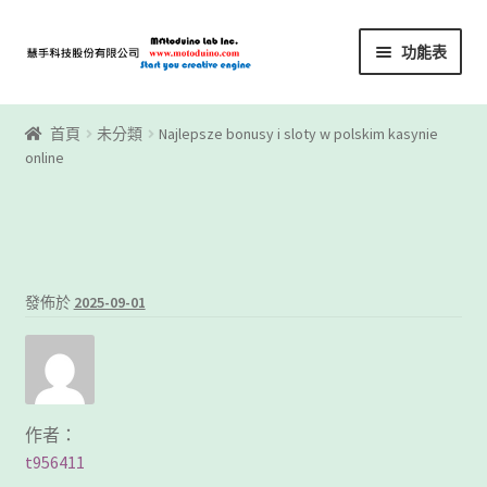
略
跳
功能表
過
至
導
內
首頁
覽
容
首頁
未分類
Najlepsze bonusy i sloty w polskim kasynie
online
Motoblockly
My Account
Registration
發佈於
2025-09-01
下載區
下載區1
作者：
商店
t956411