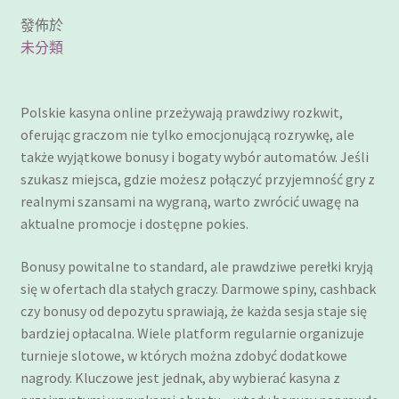
客製工程
發佈於
未分類
我的帳號
範例頁面
Polskie kasyna online przeżywają prawdziwy rozkwit,
oferując graczom nie tylko emocjonującą rozrywkę, ale
także wyjątkowe bonusy i bogaty wybór automatów. Jeśli
結帳
szukasz miejsca, gdzie możesz połączyć przyjemność gry z
realnymi szansami na wygraną, warto zwrócić uwagę na
網誌
aktualne promocje i dostępne pokies.
聯絡我們
Bonusy powitalne to standard, ale prawdziwe perełki kryją
się w ofertach dla stałych graczy. Darmowe spiny, cashback
課程教學
czy bonusy od depozytu sprawiają, że każda sesja staje się
bardziej opłacalna. Wiele platform regularnie organizuje
購物車
turnieje slotowe, w których można zdobyć dodatkowe
nagrody. Kluczowe jest jednak, aby wybierać kasyna z
關於我們