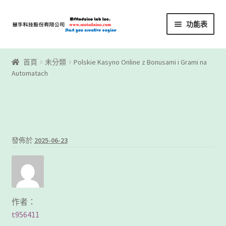
略
跳
功能表
過
至
導
內
首頁
覽
容
首頁
未分類
Polskie Kasyno Online z Bonusami i Grami na
Automatach
Motoblockly
My Account
Registration
發佈於
2025-06-23
下載區
下載區1
作者：
商店
t956411