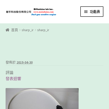
略
跳
功能表
過
至
導
內
首頁
覽
容
首頁
sharp_ir
sharp_ir
Motoblockly
My Account
Registration
發佈於
2019-04-30
評論
下載區
發表迴響
下載區1
商店