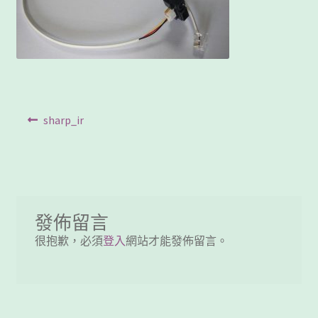
客製工程
我的帳號
範例頁面
文
Previous
sharp_ir
結帳
post:
章
網誌
導
覽
聯絡我們
發佈留言
課程教學
很抱歉，必須
登入
網站才能發佈留言。
購物車
關於我們