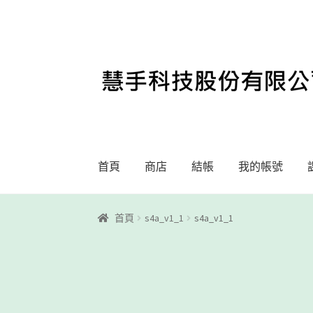
略
跳
過
至
導
內
覽
容
首頁
商店
結帳
我的帳號
首頁
Motoblockly
My Account
Registration
首頁
s4a_v1_1
s4a_v1_1
課程教學
購物車
關於我們