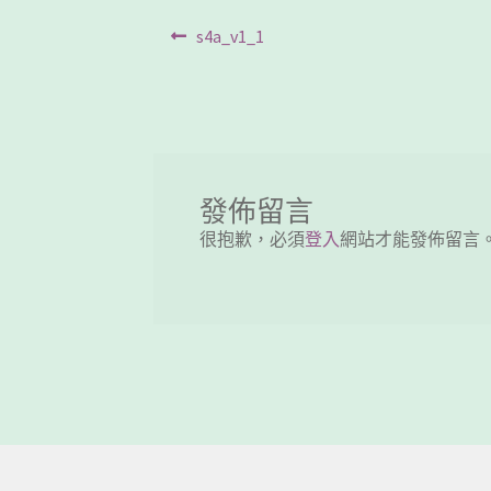
文
Previous
s4a_v1_1
post:
章
導
覽
發佈留言
很抱歉，必須
登入
網站才能發佈留言