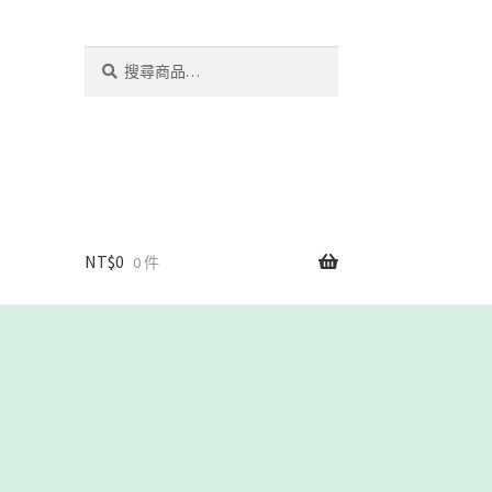
搜
搜
尋
尋
關
鍵
字:
NT$
0
0 件
我們