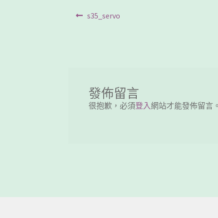
文
Previous
s35_servo
post:
章
導
覽
發佈留言
很抱歉，必須
登入
網站才能發佈留言