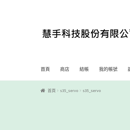
略
跳
過
至
導
內
覽
容
首頁
商店
結帳
我的帳號
首頁
Motoblockly
My Account
Registration
首頁
s35_servo
s35_servo
課程教學
購物車
關於我們