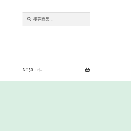
搜
搜
尋
尋
關
鍵
字:
NT$
0
0 件
我們