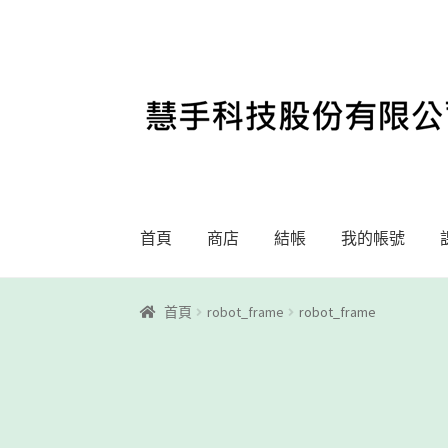
略
跳
過
至
導
內
覽
容
首頁
商店
結帳
我的帳號
首頁
Motoblockly
My Account
Registration
首頁
robot_frame
robot_frame
課程教學
購物車
關於我們