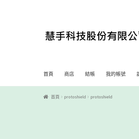
略
跳
過
至
導
內
覽
容
首頁
商店
結帳
我的帳號
首頁
Motoblockly
My Account
Registration
首頁
protoshield
protoshield
課程教學
購物車
關於我們