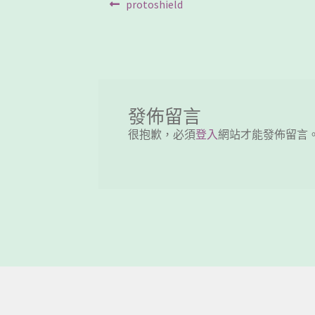
文
Previous
protoshield
post:
章
導
覽
發佈留言
很抱歉，必須
登入
網站才能發佈留言