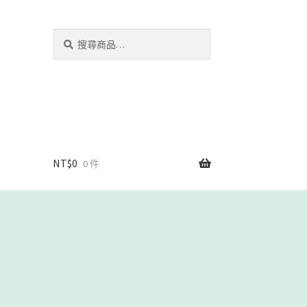
搜
搜
尋
尋
關
鍵
字:
NT$
0
0 件
我們