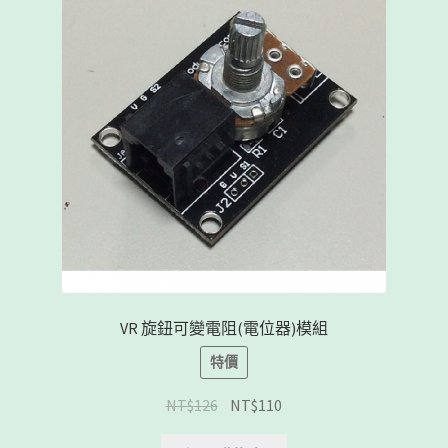
VR 旋鈕可變電阻(電位器)模組
特價
NT$
126
NT$
110