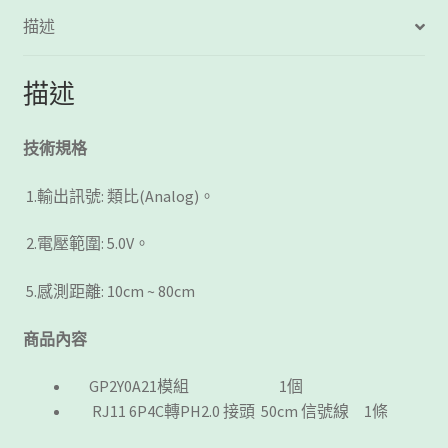
量
描述
描述
技術規格
1.輸出訊號: 類比(Analog)。
2.電壓範圍: 5.0V。
5.感測距離: 10cm ~ 80cm
商品內容
GP2Y0A21模組 1個
RJ11 6P4C轉PH2.0 接頭 50cm 信號線 1條