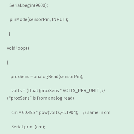
Serial.begin(9600);
pinMode(sensorPin, INPUT);
}
void loop()
{
proxSens = analogRead(sensorPin);
volts = (float)proxSens * VOLTS_PER_UNIT; //
(“proxSens” is from analog read)
cm = 60.495 * pow(volts,-1.1904); // same in cm
Serial.print(cm);