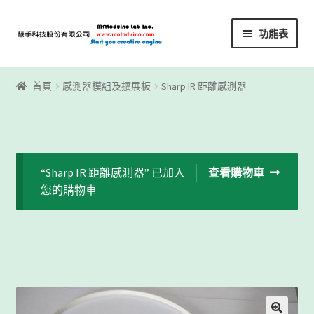
略
跳
功能表
過
至
導
內
首頁
覽
容
首頁
感測器模組及擴展板
Sharp IR 距離感測器
Motoblockly
My Account
“Sharp IR 距離感測器” 已加入
查看購物車
Registration
您的購物車
下載區
下載區1
商店