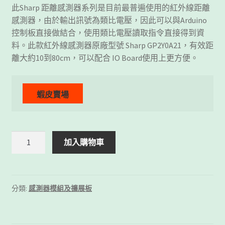
此Sharp 距離感測器系列是目前最普遍使用的紅外線距離
感測器，由於輸出訊號為類比電壓，因此可以與Arduino
控制板直接做結合，使用類比電壓讀取指令直接得到資
料。此款紅外線感測器原廠型號 Sharp GP2Y0A21，有效距
離大約10到80cm，可以配合 IO Board使用上更方便。
Sharp
加入購物車
IR
距
離
感
分類:
感測器模組及擴展板
測
器
數