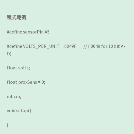
程式範例
#define sensorPin A5
#define VOLTS_PER_UNIT .0049F // (.0049 for 10 bit A-
D)
float volts;
float proxSens = 0;
int cm;
void setup()
{