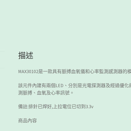
器
模
組
數
量
描述
MAX30102是一款具有脈搏血氧儀和心率監測感測器的
該元件內建有兩個LED、分別是光電探測器及經過優
測脈搏、血氧及心率訊號。
備註:排針已焊好,上拉電位已切到3.3v
商品內容