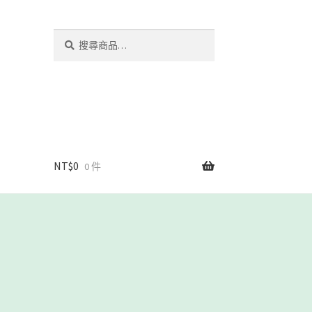
搜
搜
尋
尋
關
鍵
字:
NT$
0
0 件
我們