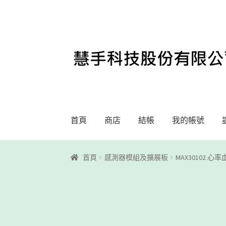
略
跳
過
至
導
內
覽
容
首頁
商店
結帳
我的帳號
首頁
Motoblockly
My Account
Registration
首頁
感測器模組及擴展板
MAX30102 
課程教學
購物車
關於我們