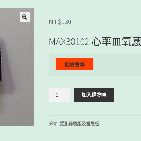
NT$
130
MAX30102 心率血
MAX30102
加入購物車
心
率
血
氧
分類:
感測器模組及擴展板
感
測