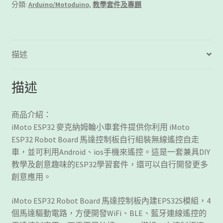
納
分類:
Arduino/Motoduino
,
教學套件及專題
姆
輪
小
車
描述
套
件
描述
數
量
商品介紹：
iMoto ESP32 麥克納姆輪小車套件提供你利用 iMoto
ESP32 Robot Board 馬達控制板自行組裝無線遙控自走
車，並可利用Android、ios手機來遙控。這是一套兼具DIY
教學及創意趣味的ESP32學習套件，還可以自行開發更多
創意應用。
iMoto ESP32 Robot Board 馬達控制板內建EPS32S模組，4
個馬達驅動電路，方便開發WiFi、BLE、藍牙連線遙控的