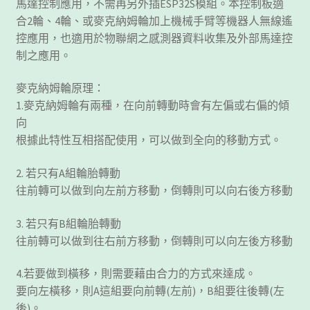
馬達控制應用，不需再另外插ESP32S模組。本控制板適
合2輪、4輪、或麥克納姆輪加上機械手臂等機器人無線遙
控應用，也適用於物聯網之感測器資料收集及外部馬達控
制之應用。
麥克納姆輪原理：
1.麥克納姆輪有兩種，在向前轉動時會有左偏或右偏的傾
向
根據此特性互相搭配使用，可以做到全向的移動方式。
2. 若只有A組輪胎轉動
往前轉可以做到向左前方移動，倒轉則可以向右後方移動
3. 若只有B組輪胎轉動
往前轉可以做到往右前方移動，倒轉則可以向左後方移動
4.若要做到橫移，則需要藉由合力的方式來達成。
要向左橫移，則A這組要向前轉(左前)，B組要往後轉(左
後)。