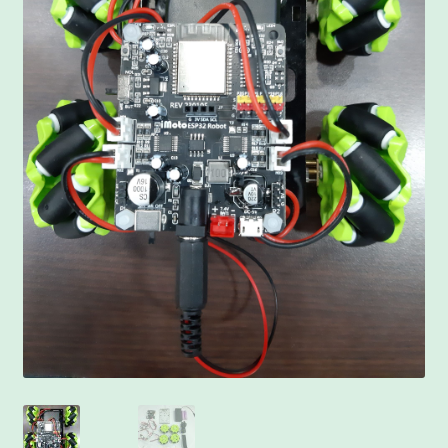
客製工程
我的帳號
範例頁面
結帳
網誌
聯絡我們
課程教學
購物車
關於我們