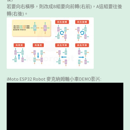
若要向右橫移，則改成B組要向前轉(右前)，A這組要往後
轉(右後)。
iMoto ESP32 Robot 麥克納姆輪小車DEMO影片: