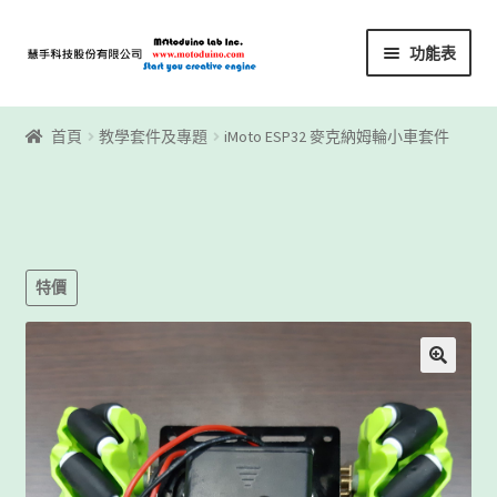
略
跳
功能表
過
至
導
內
首頁
覽
容
首頁
教學套件及專題
iMoto ESP32 麥克納姆輪小車套件
Motoblockly
My Account
Registration
特價
下載區
下載區1
商店