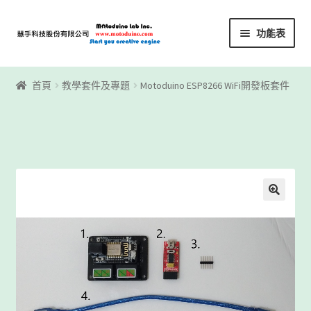
略
跳
功能表
過
至
導
內
首頁
覽
容
首頁
教學套件及專題
Motoduino ESP8266 WiFi開發板套件
Motoblockly
My Account
Registration
下載區
下載區1
商店