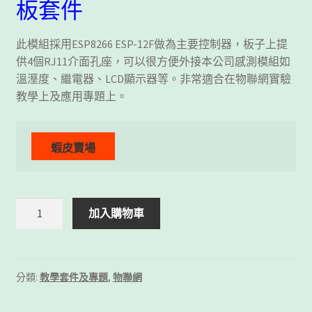
板套件
此模組採用ESP8266 ESP-12F做為主要控制器，板子上提
供4個RJ11介面孔座，可以很方便外接本公司感測模組如
溫溼度、繼電器、LCD顯示器等。非常適合在物聯網實驗
教學上及應用專題上。
Motoduino
加入購物車
ESP8266
WiFi
開
發
分類:
教學套件及專題
,
物聯網
板
套