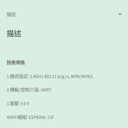
件
數
描述
量
描述
技術規格
1.通訊協定: 2.4GHz 802.11 b/g/n, WPA/WPA2
2.傳輸/控制介面: UART
3.電壓: 5.0 V
4.WiFi模組: ESP8266-12F