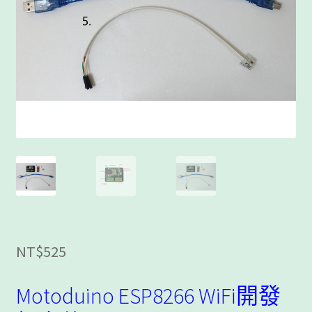
客製工程
我的帳號
範例頁面
結帳
網誌
聯絡我們
課程教學
NT$
525
購物車
Motoduino ESP8266 WiFi開發
關於我們