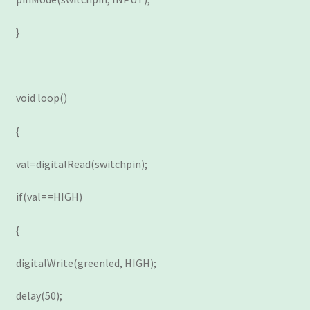
}
void loop()
{
val=digitalRead(switchpin);
if(val==HIGH)
{
digitalWrite(greenled, HIGH);
delay(50);