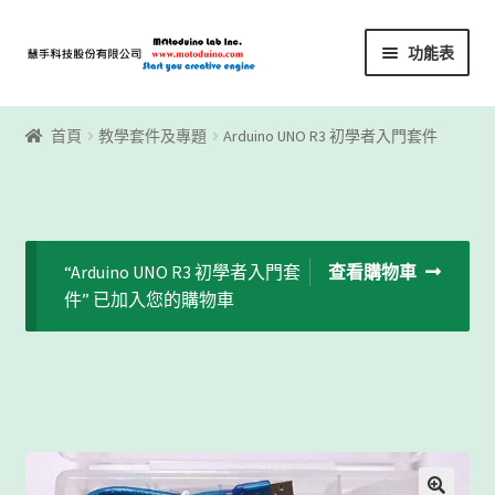
略
跳
功能表
過
至
導
內
首頁
覽
容
首頁
教學套件及專題
Arduino UNO R3 初學者入門套件
Motoblockly
My Account
“Arduino UNO R3 初學者入門套
查看購物車
Registration
件” 已加入您的購物車
下載區
下載區1
商店