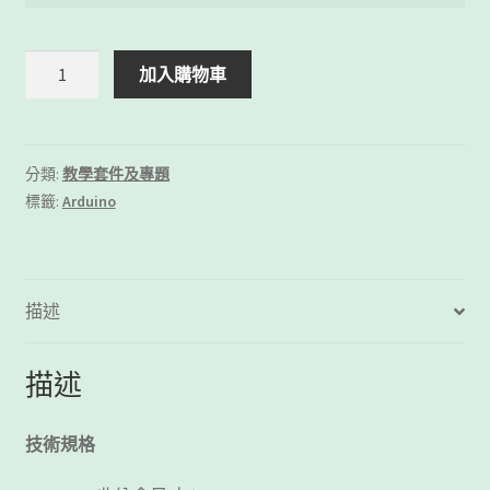
Arduino
加入購物車
UNO
R3
初
學
分類:
教學套件及專題
者
標籤:
Arduino
入
門
套
件
描述
數
量
描述
技術規格