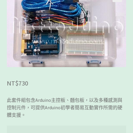
客製工程
我的帳號
範例頁面
結帳
網誌
NT$
730
聯絡我們
課程教學
此套件組包含
Arduino
主控板、麵包板，以及多種感測與
控制元件，可提供
Arduino
初學者簡易互動實作所需的硬
體支援。
購物車
關於我們