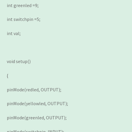
int greenled =9;
int switchpin =5;
int val;
void setup()
{
pinMode(redled, OUTPUT);
pinMode(yellowled, OUTPUT);
pinMode(greenled, OUTPUT);
pinMode(switchpin, INPUT);