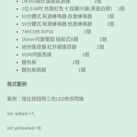
LM35D類比溫度感測器 1個
1位 0.56吋 共陽紅色 七段顯示器(黑面白膠) 1個
5V分體式 有源蜂鳴器 自激蜂鳴器 1個
5V分體式 無源蜂鳴器 他激蜂鳴器 1個
74HC595 DIP16 1個
16mm可變電阻 插板式B類 1個
迷你遙控器 紅外線遙控器 1個
SG90伺服馬達 1個
麵包板 1個
麵包板跳線 1捆
程式範例
範例：按住按鈕時三色LED依序閃爍
int redled =7;
int yellowled =8;