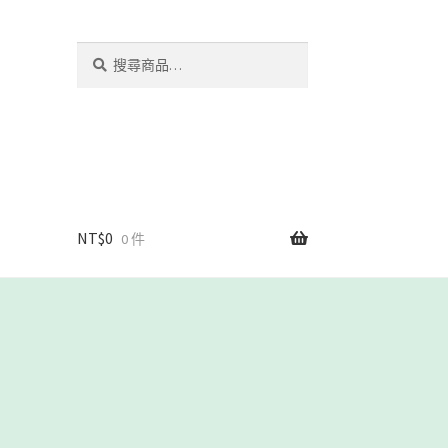
搜
搜
尋
尋
關
鍵
字:
NT$
0
0 件
我們