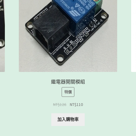
繼電器開關模組
特價
NT$
126
NT$
110
加入購物車