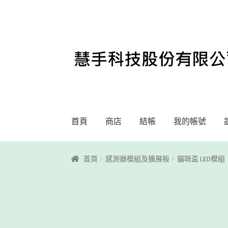
略
跳
過
至
導
內
覽
容
首頁
商店
結帳
我的帳號
首頁
Motoblockly
My Account
Registration
首頁
感測器模組及擴展板
貓咪盃 LED模組
課程教學
購物車
關於我們