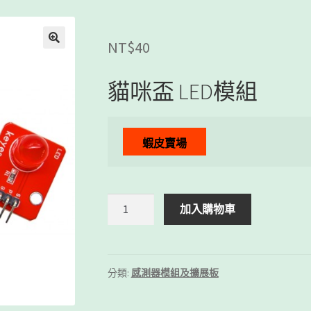
NT$
40
貓咪盃 LED模組
蝦皮賣場
貓
加入購物車
咪
盃
LED
模
分類:
感測器模組及擴展板
組
數