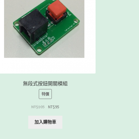
無段式按鈕開關模組
特價
NT$
105
NT$
95
加入購物車