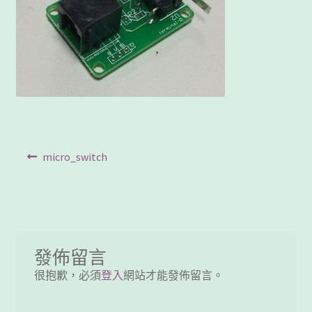
客製工程
我的帳號
範例頁面
結帳
文
Previous
micro_switch
網誌
post:
章
聯絡我們
導
覽
課程教學
發佈留言
購物車
很抱歉，必須
登入
網站才能發佈留言。
關於我們