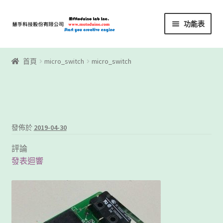
略
跳
功能表
過
至
導
內
首頁
覽
容
首頁
micro_switch
micro_switch
Motoblockly
My Account
Registration
發佈於
2019-04-30
評論
下載區
發表迴響
下載區1
商店