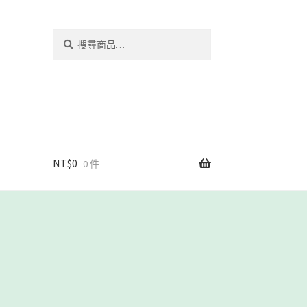
搜
搜
尋
尋
關
鍵
字:
NT$
0
0 件
我們