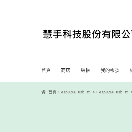
略
跳
過
至
導
內
覽
容
首頁
商店
結帳
我的帳號
首頁
Motoblockly
My Account
Registration
首頁
esp8266_usb_ttl_4
esp8266_usb_ttl_
課程教學
購物車
關於我們