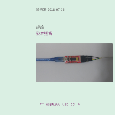
發佈於
2018-07-16
評論
發表迴響
文
Previous
esp8266_usb_ttl_4
post:
章