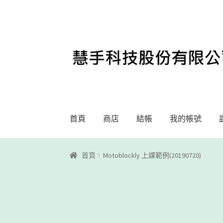
略
跳
過
至
導
內
覽
容
首頁
商店
結帳
我的帳號
首頁
Motoblockly
My Account
Registration
首頁
Motoblockly 上課範例(20190720)
課程教學
購物車
關於我們