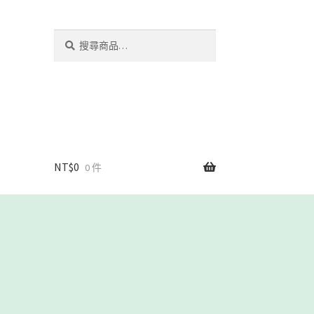
搜
搜
尋
尋
關
鍵
字:
NT$
0
0 件
我們