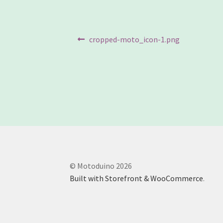
文
Previous
cropped-moto_icon-1.png
post:
章
導
覽
© Motoduino 2026
Built with Storefront & WooCommerce
.