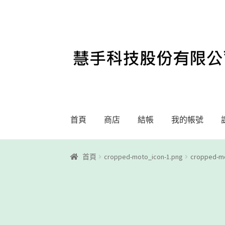
略
跳
過
至
導
內
覽
容
首頁
商店
結帳
我的帳號
首頁
Motoblockly
My Account
Registration
首頁
cropped-moto_icon-1.png
cropped-mo
課程教學
購物車
關於我們