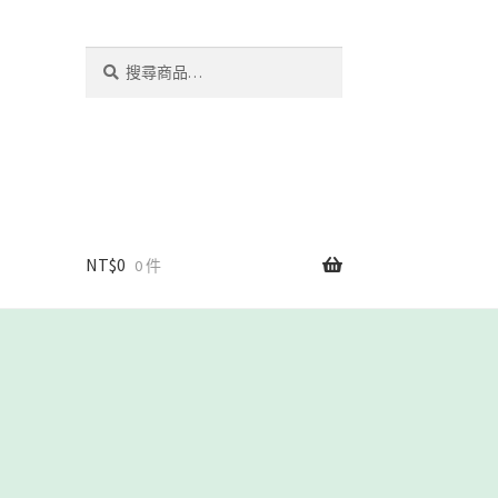
搜
搜
尋
尋
關
鍵
字:
NT$
0
0 件
我們