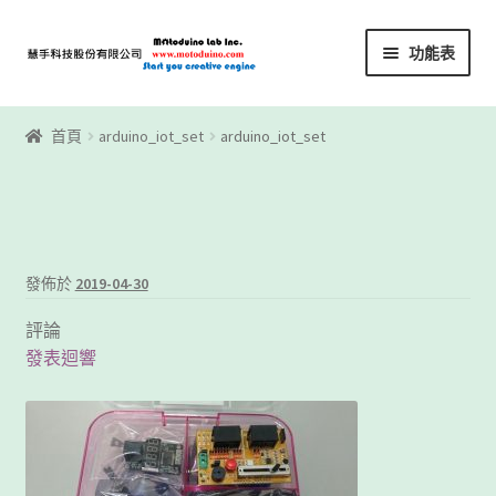
略
跳
功能表
過
至
導
內
首頁
覽
容
首頁
arduino_iot_set
arduino_iot_set
Motoblockly
My Account
Registration
發佈於
2019-04-30
評論
下載區
發表迴響
下載區1
商店