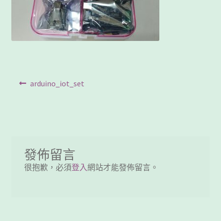
客製工程
我的帳號
範例頁面
文
Previous
arduino_iot_set
結帳
post:
章
網誌
導
覽
聯絡我們
發佈留言
課程教學
很抱歉，必須
登入
網站才能發佈留言。
購物車
關於我們