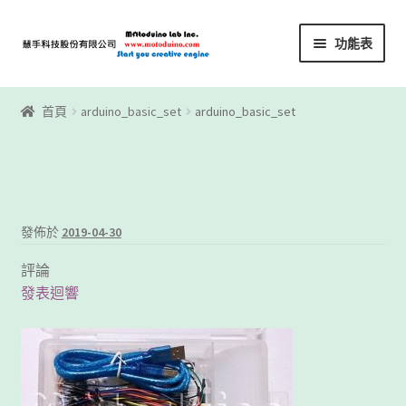
略
跳
功能表
過
至
導
內
首頁
覽
容
首頁
arduino_basic_set
arduino_basic_set
Motoblockly
My Account
Registration
發佈於
2019-04-30
評論
下載區
發表迴響
下載區1
商店