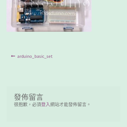
客製工程
我的帳號
範例頁面
結帳
文
Previous
arduino_basic_set
post:
章
網誌
導
聯絡我們
覽
課程教學
發佈留言
很抱歉，必須
登入
網站才能發佈留言。
購物車
關於我們