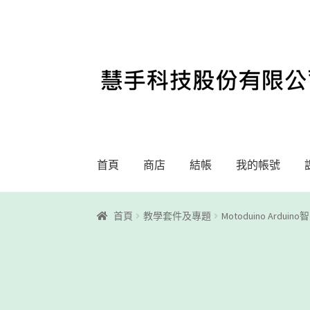
略
跳
過
至
導
內
覽
容
首頁
商店
結帳
我的帳號
首頁
Motoblockly
My Account
Registration
首頁
教學套件及專題
Motoduino Ard
課程教學
購物車
關於我們