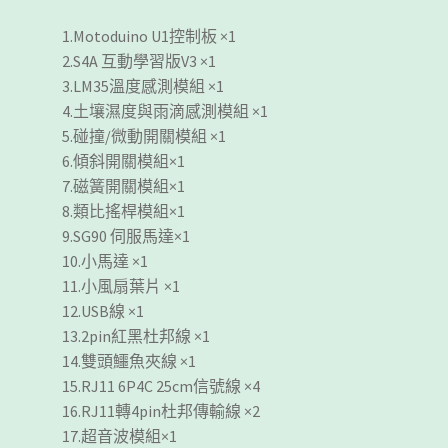
1.Motoduino U1控制板 ×1
2.S4A 互動學習版V3 ×1
3.LM35溫度感測模組 ×1
4.土壤濕度與雨滴感測模組 ×1
5.碰撞/微動開關模組 ×1
6.傾斜開關模組×1
7.磁簧開關模組×1
8.類比搖桿模組×1
9.SG90 伺服馬達×1
10.小馬達 ×1
11.小風扇葉片 ×1
12.USB線 ×1
13.2pin紅黑杜邦線 ×1
14.雙頭鱷魚夾線 ×1
15.RJ11 6P4C 25cm信號線 ×4
16.RJ11轉4pin杜邦傳輸線 ×2
17.超音波模組×1