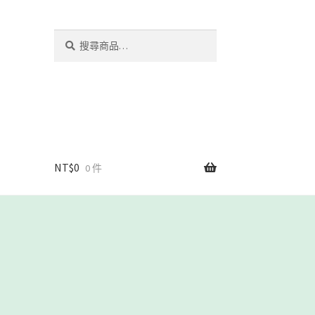
搜
搜
尋
尋
關
鍵
字:
NT$
0
0 件
我們