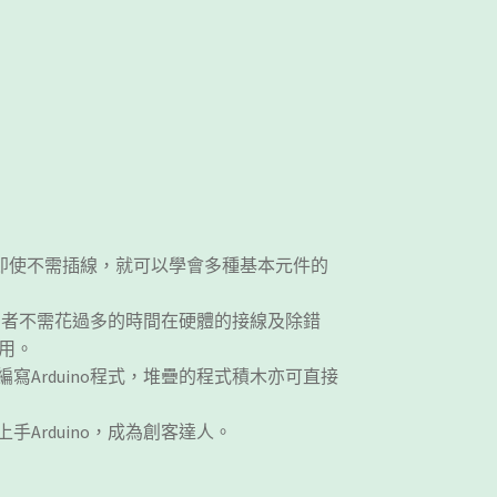
板，讓初學者即使不需插線，就可以學會多種基本元件的
讓使用者不需花過多的時間在硬體的接線及除錯
用。
y來編寫Arduino程式，堆疊的程式積木亦可直接
手Arduino，成為創客達人。