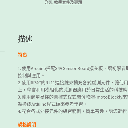
分類:
教學套件及專題
描述
特色
1. 使用Arduino搭配S4A Sensor Board擴充
控制與應用。
2. 使用6P4C的RJ11連接線來擴充各式感測元件，
上，學會利用模組化的感測器應用於日常生活的科技應
3. 使用簡單易懂的圖控式程式開發軟體-motoBlockl
轉換成Arduino程式碼來參考學習。
4. 配合各式外接元件的練習範例，簡單有趣，讓您輕鬆上
規格說明