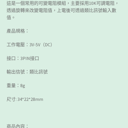
這是一個常用的可變電阻模組，主要採用10K可調電阻，
透過旋轉來改變電阻值，上電後可透過類比訊號輸入數
值。
產品規格：
工作電壓：3V-5V（DC）
接口：3PIN接口
輸出信號：類比訊號
重量：8g
尺寸: 34*22*28mm
商品內容：