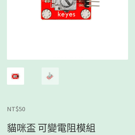
客製工程
我的帳號
範例頁面
結帳
網誌
聯絡我們
課程教學
NT$
50
購物車
貓咪盃 可變電阻模組
關於我們