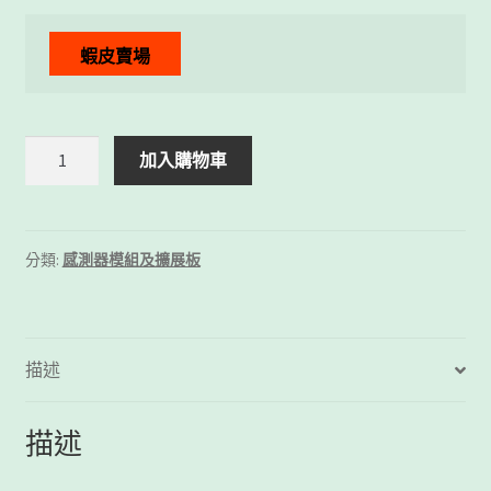
蝦皮賣場
貓
加入購物車
咪
盃
可
變
分類:
感測器模組及擴展板
電
阻
模
組
描述
數
量
描述