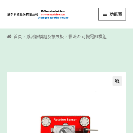
略
跳
功能表
過
至
導
內
首頁
覽
容
首頁
感測器模組及擴展板
貓咪盃 可變電阻模組
Motoblockly
My Account
Registration
下載區
下載區1
商店