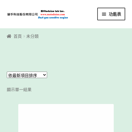
略
跳
功能表
過
至
導
內
首頁
覽
容
首頁
未分類
Motoblockly
My Account
Registration
顯示單一結果
下載區
下載區1
商店