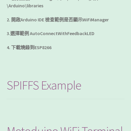
客製工程
\
Arduino
\libraries
2.
開啟
Arduino
IDE
檢查範例是否顯示
WiFiManager
我的帳號
3.
選擇範例
AutoConnectWithFeedbackLED
範例頁面
4.
下載燒錄到ESP8266
結帳
網誌
SPIFFS Example
聯絡我們
課程教學
購物車
Motoduino WiFi Terminal
關於我們