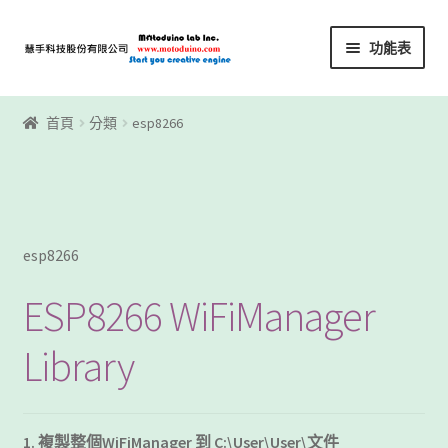
略
跳
功能表
過
至
導
內
首頁
覽
容
首頁
分類
esp8266
Motoblockly
My Account
Registration
esp8266
ESP8266 WiFiManager
下載區
Library
下載區1
商店
1.
複製整個
WiFiManager
到
C:\User\User\
文件